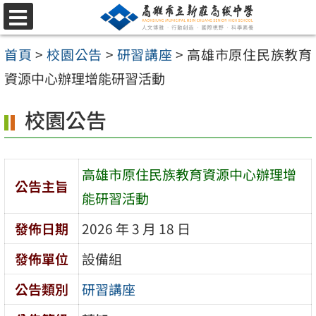
跳
選
至
單
首頁
>
校園公告
>
研習講座
>
高雄市原住民族教育
主
資源中心辦理增能研習活動
要
內
校園公告
容
區
高雄市原住民族教育資源中心辦理增
公告主旨
能研習活動
發佈日期
2026 年 3 月 18 日
發佈單位
設備組
公告類別
研習講座