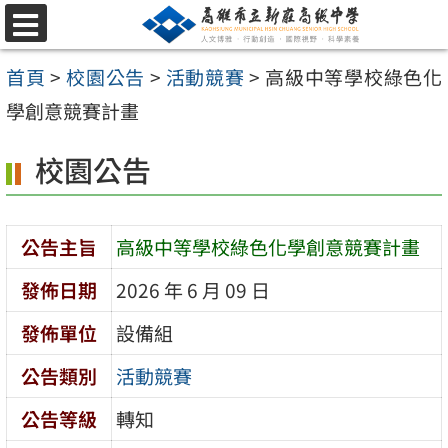
跳
選
至
單
首頁
>
校園公告
>
活動競賽
>
高級中等學校綠色化
主
學創意競賽計畫
要
內
校園公告
容
區
公告主旨
高級中等學校綠色化學創意競賽計畫
發佈日期
2026 年 6 月 09 日
發佈單位
設備組
公告類別
活動競賽
公告等級
轉知