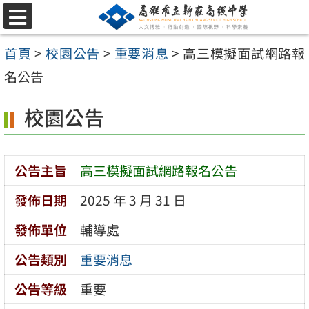
跳
選
至
單
首頁
>
校園公告
>
重要消息
>
高三模擬面試網路報
主
名公告
要
內
校園公告
容
區
公告主旨
高三模擬面試網路報名公告
發佈日期
2025 年 3 月 31 日
發佈單位
輔導處
公告類別
重要消息
公告等級
重要