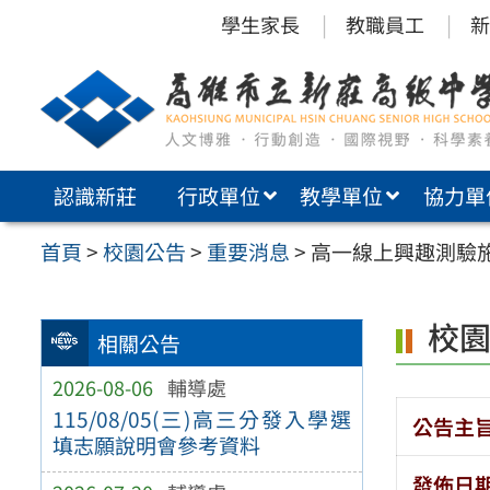
跳
學生家長
教職員工
新
至
主
要
內
認識新莊
行政單位
教學單位
協力單
容
區
首頁
>
校園公告
>
重要消息
>
高一線上興趣測驗施測
校
相關公告
2026-08-06
輔導處
115/08/05(三)高三分發入學選
公告主
填志願說明會參考資料
發佈日