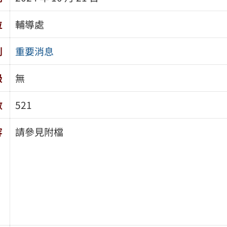
位
輔導處
別
重要消息
級
無
數
521
容
請參見附檔