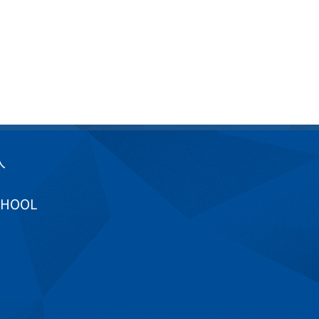
入
CHOOL