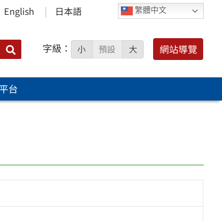
English
日本語
繁體中文
字級：
送出
網站導覽
小
預設
大
搜
尋：
平台