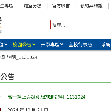
生專區
處室分機
官方臉書
預約與維護
位
校園公告
升學專區
全校行事曆
系統
說明_1131024
園公告
旨
高一線上興趣測驗施測說明_1131024
期
2024 年 10 月 21 日