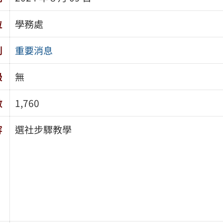
位
學務處
別
重要消息
級
無
數
1,760
容
選社步驟教學