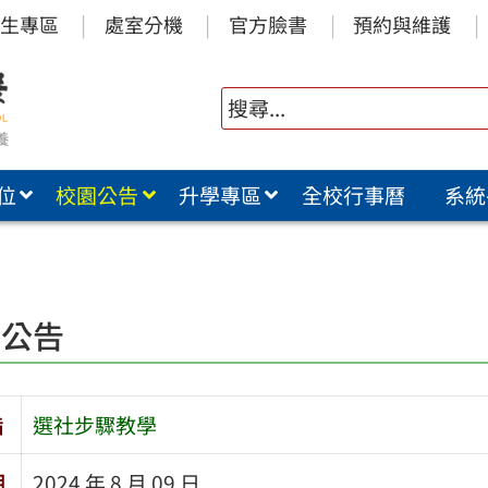
生專區
處室分機
官方臉書
預約與維護
位
校園公告
升學專區
全校行事曆
系統
園公告
旨
選社步驟教學
期
2024 年 8 月 09 日