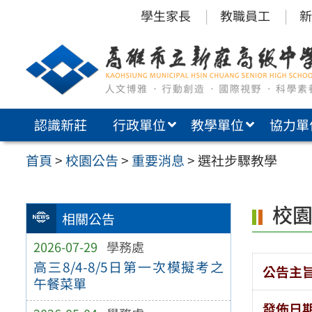
跳
學生家長
教職員工
新
至
主
要
內
認識新莊
行政單位
教學單位
協力單
容
區
首頁
>
校園公告
>
重要消息
>
選社步驟教學
校
相關公告
2026-07-29
學務處
高三8/4-8/5日第一次模擬考之
公告主
午餐菜單
發佈日