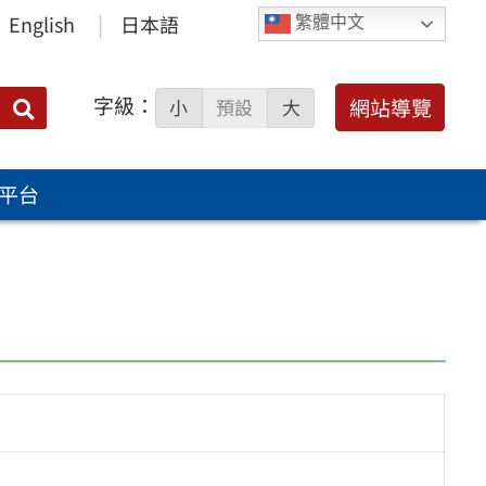
English
日本語
繁體中文
字級：
送出
網站導覽
小
預設
大
搜
尋：
平台