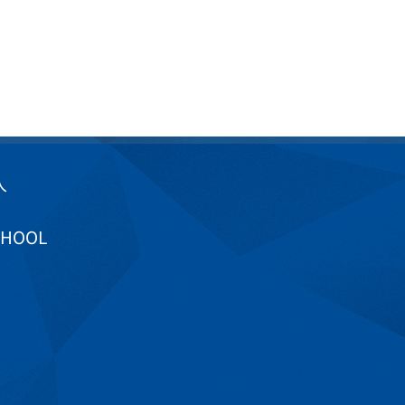
入
CHOOL