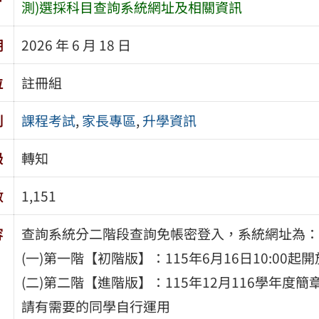
測)選採科目查詢系統網址及相關資訊
期
2026 年 6 月 18 日
位
註冊組
別
課程考試
,
家長專區
,
升學資訊
級
轉知
數
1,151
容
查詢系統分二階段查詢免帳密登入，系統網址為：https://w
(一)第一階【初階版】：115年6月16日10:00起
(二)第二階【進階版】：115年12月116學年度
請有需要的同學自行運用