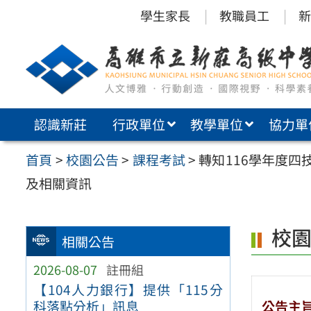
跳
學生家長
教職員工
新
至
主
要
內
認識新莊
行政單位
教學單位
協力單
容
區
首頁
>
校園公告
>
課程考試
>
轉知116學年度
及相關資訊
校
相關公告
2026-08-07
註冊組
【104人力銀行】提供「115分
公告主
科落點分析」訊息