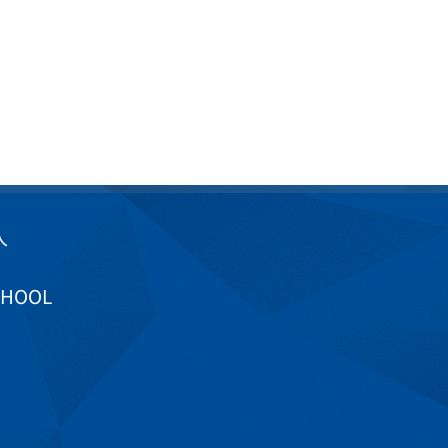
入
CHOOL