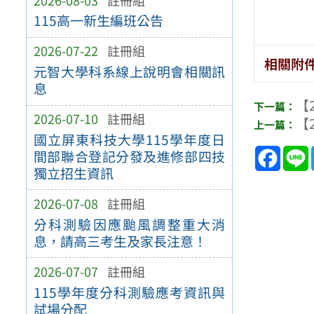
115高一新生編班公告
2026-07-22
註冊組
相關附
元智大學科系線上說明會相關訊
息
【2
2026-07-10
註冊組
【2
國立屏東科技大學115學年度日
Face
間部聯合登記分發及進修部四技
獨立招生資訊
2026-07-08
註冊組
分科測驗因應颱風調整重大消
息，請高三考生及家長注意！
2026-07-07
註冊組
115學年度分科測驗應考資訊與
試場分配