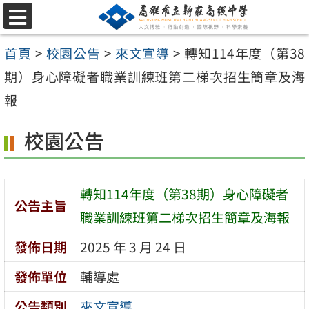
跳
選
至
單
首頁
>
校園公告
>
來文宣導
>
轉知114年度（第38
主
期）身心障礙者職業訓練班第二梯次招生簡章及海
要
報
內
容
校園公告
區
轉知114年度（第38期）身心障礙者
公告主旨
職業訓練班第二梯次招生簡章及海報
發佈日期
2025 年 3 月 24 日
發佈單位
輔導處
公告類別
來文宣導