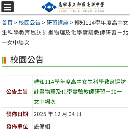
跳
選
至
單
首頁
>
校園公告
>
研習講座
>
轉知114學年度高中女
主
生科學教育巡訪計畫物理及化學實驗教師研習－北
要
一女中場次
內
容
校園公告
區
轉知114學年度高中女生科學教育巡訪
公告主旨
計畫物理及化學實驗教師研習－北一
女中場次
發佈日期
2025 年 12 月 04 日
發佈單位
設備組