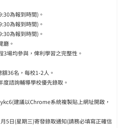
0至9:30為報到時間)。
0至9:30為報到時間)。
0至9:30為報到時間)。
覽廳。
全程3場均參與，俾利學習之完整性。
額36名，每校1-2人。
學年度諮詢輔導學校優先錄取。
6fMuoYSykc6(建議以Chrome系統複製貼上網址開啟，
，11月5日(星期三)寄發錄取通知(請務必填寫正確信