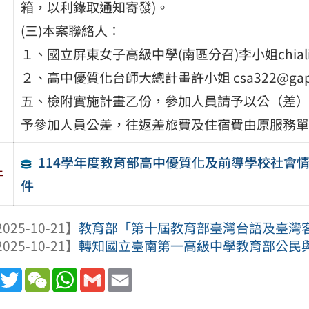
箱，以利錄取通知寄發)。
(三)本案聯絡人：
１、國立屏東女子高級中學(南區分召)李小姐chialin628@p
２、高中優質化台師大總計畫許小姐 csa322@gapps.ntn
五、檢附實施計畫乙份，參加人員請予以公（差）
予參加人員公差，往返差旅費及住宿費由原服務單
114學年度教育部高中優質化及前導學校社會情緒
件
件
025-10-21】
教育部「第十屆教育部臺灣台語及臺灣
025-10-21】
轉知國立臺南第一高級中學教育部公民與社
book
Line
Twitter
WeChat
WhatsApp
Gmail
Email