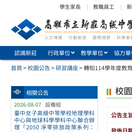
跳
學生家長
教職員工
新
至
主
要
內
認識新莊
行政單位
教學單位
協力單
容
區
首頁
>
校園公告
>
研習講座
>
轉知114學年度教
校
相關公告
2026-08-07
設備組
臺中女子高級中等學校地理學科
公告主
中心與地球科學學科中心聯合辦
理「2050 淨零排放政策系列：
發佈日