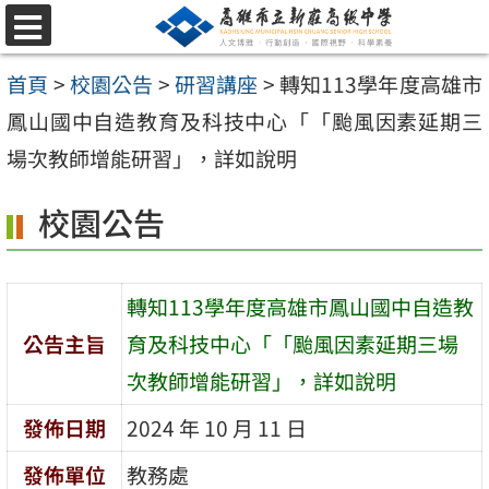
跳
選
至
單
首頁
>
校園公告
>
研習講座
>
轉知113學年度高雄市
主
鳳山國中自造教育及科技中心「「颱風因素延期三
要
場次教師增能研習」，詳如說明
內
容
校園公告
區
轉知113學年度高雄市鳳山國中自造教
公告主旨
育及科技中心「「颱風因素延期三場
次教師增能研習」，詳如說明
發佈日期
2024 年 10 月 11 日
發佈單位
教務處