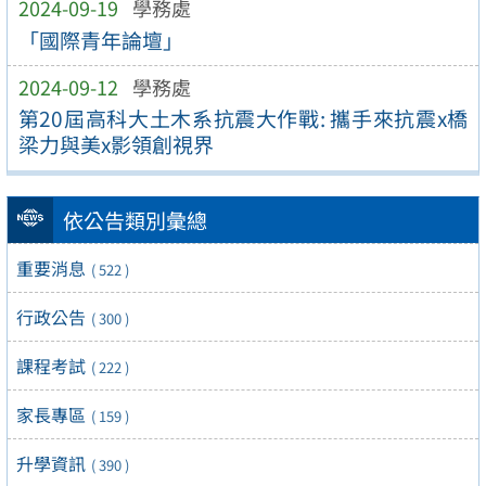
2024-09-19
學務處
「國際青年論壇」
2024-09-12
學務處
第20屆高科大土木系抗震大作戰: 攜手來抗震x橋
梁力與美x影領創視界
依公告類別彙總
重要消息
( 522 )
行政公告
( 300 )
課程考試
( 222 )
家長專區
( 159 )
升學資訊
( 390 )