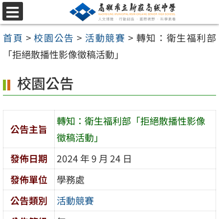
跳
選
至
單
首頁
>
校園公告
>
活動競賽
>
轉知：衛生福利部
主
「拒絕散播性影像徵稿活動」
要
內
校園公告
容
區
轉知：衛生福利部「拒絕散播性影像
公告主旨
徵稿活動」
發佈日期
2024 年 9 月 24 日
發佈單位
學務處
公告類別
活動競賽