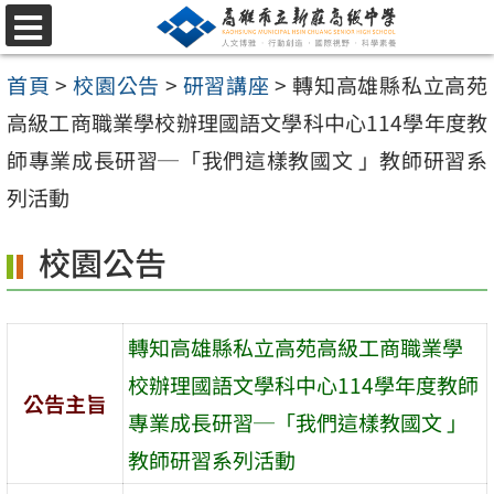
跳
選
至
單
首頁
>
校園公告
>
研習講座
>
轉知高雄縣私立高苑
主
高級工商職業學校辦理國語文學科中心114學年度教
要
師專業成長研習─「我們這樣教國文 」教師研習系
內
列活動
容
區
校園公告
轉知高雄縣私立高苑高級工商職業學
校辦理國語文學科中心114學年度教師
公告主旨
專業成長研習─「我們這樣教國文 」
教師研習系列活動