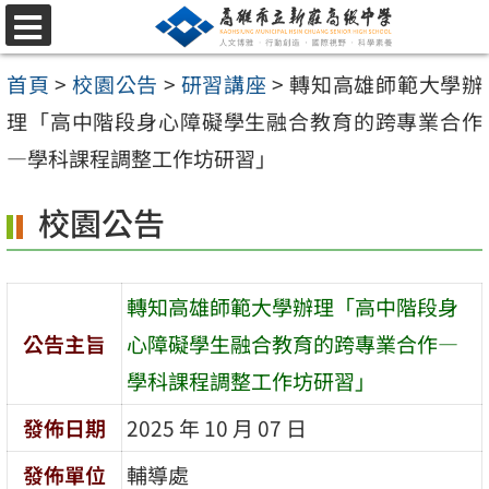
跳
選
至
單
首頁
>
校園公告
>
研習講座
>
轉知高雄師範大學辦
主
理「高中階段身心障礙學生融合教育的跨專業合作
要
—學科課程調整工作坊研習」
內
容
校園公告
區
轉知高雄師範大學辦理「高中階段身
公告主旨
心障礙學生融合教育的跨專業合作—
學科課程調整工作坊研習」
發佈日期
2025 年 10 月 07 日
發佈單位
輔導處