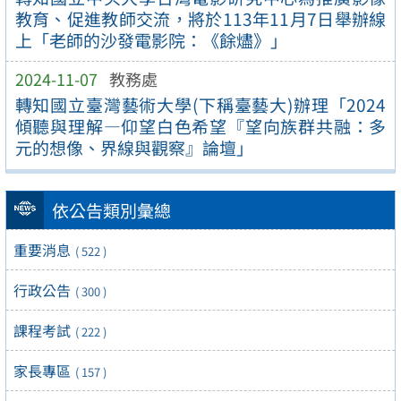
教育、促進教師交流，將於113年11月7日舉辦線
上「老師的沙發電影院：《餘燼》」
2024-11-07
教務處
轉知國立臺灣藝術大學(下稱臺藝大)辦理「2024
傾聽與理解—仰望白色希望『望向族群共融：多
元的想像、界線與觀察』論壇」
依公告類別彙總
重要消息
( 522 )
行政公告
( 300 )
課程考試
( 222 )
家長專區
( 157 )