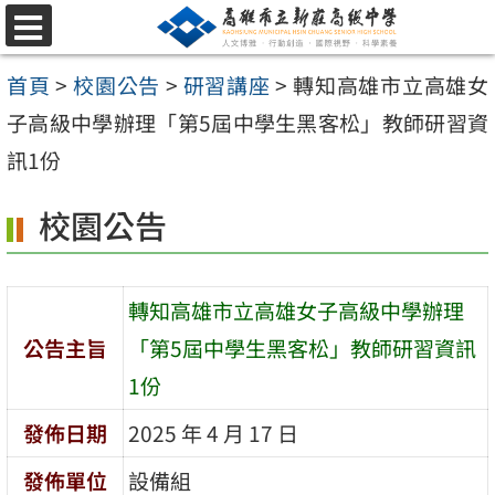
跳
選
至
單
首頁
>
校園公告
>
研習講座
>
轉知高雄市立高雄女
主
子高級中學辦理「第5屆中學生黑客松」教師研習資
要
訊1份
內
容
校園公告
區
轉知高雄市立高雄女子高級中學辦理
公告主旨
「第5屆中學生黑客松」教師研習資訊
1份
發佈日期
2025 年 4 月 17 日
發佈單位
設備組