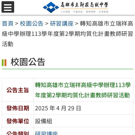
跳
選
至
單
首頁
>
校園公告
>
研習講座
>
轉知高雄市立瑞祥高
主
級中學辦理113學年度第2學期均質化計畫教師研習
要
活動
內
容
校園公告
區
轉知高雄市立瑞祥高級中學辦理113學
公告主旨
年度第2學期均質化計畫教師研習活動
發佈日期
2025 年 4 月 29 日
發佈單位
設備組
公告類別
研習講座