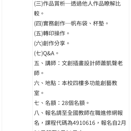
(三)作品賞析─透過他人作品瞭解比
較。
(四)實務創作─帆布袋、杯墊。
(五)轉印操作。
(六)創作分享。
(七)Q&A。
五、講師：文創插畫設計師蕭凱聲老
師。
六、地點：本校四樓多功能創藝教
室。
七、名額：28個名額。
八、報名請至全國教師在職進修網報
名，課程代碼為4910616，報名自2月