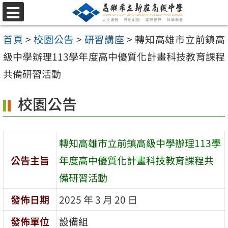
跳
選
至
單
首頁
>
校園公告
>
研習講座
>
轉知高雄市立前鎮高
主
級中學辦理113學年度高中優質化計畫科技教育課程
要
共備研習活動
內
容
校園公告
區
轉知高雄市立前鎮高級中學辦理113學
公告主旨
年度高中優質化計畫科技教育課程共
備研習活動
發佈日期
2025 年 3 月 20 日
發佈單位
設備組