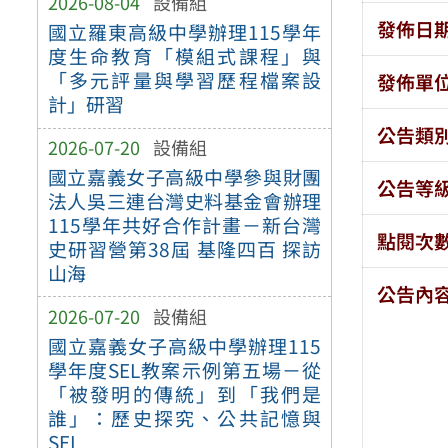
2026-08-04
設備組
發佈日
國立羅東高級中學辦理115學年
度生命教育「模組式課程」與
「多元評量與學習歷程檔案設
發佈單
計」研習
公告類
2026-07-20
設備組
國立嘉義女子高級中學參與財團
公告等
法人吳三連台灣史料基金會辦理
115學年共好合作計畫－新台灣
點閱次
史研習營第38屆 基隆四百 探訪
山海
公告內
2026-07-20
設備組
國立嘉義女子高級中學辦理115
學年度SEL教案示例第五場－從
「被發明的傳統」到「我們是
誰」：歷史探究、公共記憶與
SEL