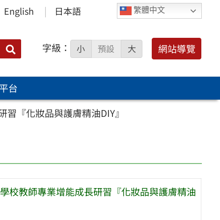
English
日本語
繁體中文
字級：
送出
網站導覽
小
預設
大
搜
尋：
平台
習『化妝品與護膚精油DIY』
學校教師專業增能成長研習『化妝品與護膚精油