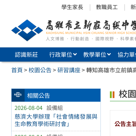
跳
學生家長
教職員工
新
至
主
要
內
認識新莊
行政單位
教學單位
協力單
容
區
首頁
>
校園公告
>
研習講座
>
轉知高雄市立前鎮
校
相關公告
2026-08-04
設備組
慈濟大學辦理「社會情緒發展與
公告主
生命教育學術研討會」