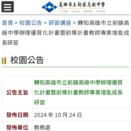
跳
選
至
單
首頁
>
校園公告
>
研習講座
>
轉知高雄市立前鎮高
主
級中學辦理優質化計畫暨前導計畫教師專業增能成
要
長研習
內
容
校園公告
區
轉知高雄市立前鎮高級中學辦理優質
公告主旨
化計畫暨前導計畫教師專業增能成長
研習
發佈日期
2024 年 10 月 24 日
發佈單位
教務處