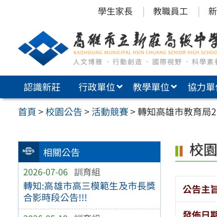
跳
學生家長
教職員工
新
至
主
要
內
認識新莊
行政單位
教學單位
協力單
容
區
首頁
>
校園公告
>
活動競賽
>
轉知高雄市教育局2
校
相關公告
2026-07-06
訓育組
轉知:高雄市高三模範生及市長獎
公告主
合影時段公告!!!
發佈日