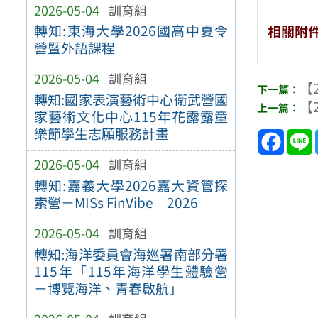
2026-05-04
訓育組
轉知:東海大學2026國高中夏令
相關附
營暨外語課程
2026-05-04
訓育組
【2
轉知:國家表演藝術中心衛武營國
【2
家藝術文化中心115年花露露童
樂節學生志願服務計畫
Face
2026-05-04
訓育組
轉知:嘉義大學2026嘉大資管探
索營－MISs FinVibe 2026
2026-05-04
訓育組
轉知:海洋委員會海巡署南部分署
115年「115年海洋學生體驗營
－博覽海洋、青春啟航」