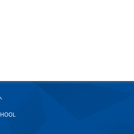
入
CHOOL