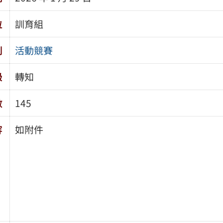
位
訓育組
別
活動競賽
級
轉知
數
145
容
如附件