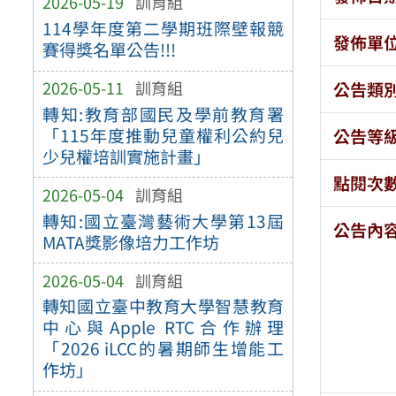
2026-05-19
訓育組
114學年度第二學期班際壁報競
發佈單
賽得獎名單公告!!!
2026-05-11
訓育組
公告類
轉知:教育部國民及學前教育署
「115年度推動兒童權利公約兒
公告等
少兒權培訓實施計畫」
點閱次
2026-05-04
訓育組
轉知:國立臺灣藝術大學第13屆
公告內
MATA獎影像培力工作坊
2026-05-04
訓育組
轉知國立臺中教育大學智慧教育
中心與Apple RTC合作辦理
「2026 iLCC的暑期師生增能工
作坊」