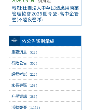
2026-05-04
訓育組
轉知:社團法人中華民國應用商業
管理協會2026夏令營-高中企管
營(不過夜營隊)
依公告類別彙總
重要消息
( 522 )
行政公告
( 300 )
課程考試
( 222 )
家長專區
( 158 )
升學資訊
( 389 )
活動競賽
( 1,191 )