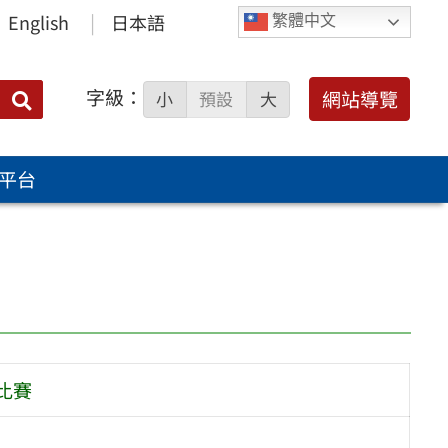
English
日本語
繁體中文
字級：
送出
網站導覽
小
預設
大
搜
尋：
平台
比賽