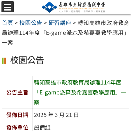
跳
選
至
單
首頁
>
校園公告
>
研習講座
>
轉知高雄市政府教育
主
局辦理114年度「E-game派森及希嘉嘉教學應用」
要
一案
內
容
校園公告
區
轉知高雄市政府教育局辦理114年度
公告主旨
「E-game派森及希嘉嘉教學應用」一
案
發佈日期
2025 年 3 月 21 日
發佈單位
設備組