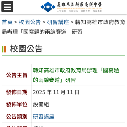
跳
選
至
單
首頁
>
校園公告
>
研習講座
>
轉知高雄市政府教育
主
局辦理「國寫題的兩線賽道」研習
要
內
校園公告
容
區
轉知高雄市政府教育局辦理「國寫題
公告主旨
的兩線賽道」研習
發佈日期
2025 年 11 月 11 日
發佈單位
設備組
公告類別
研習講座