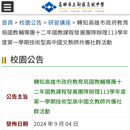
跳
選
至
單
首頁
>
校園公告
>
研習講座
>
轉知高雄市政府教育
主
局國教輔導團十二年國教課程發展團隊辦理113學年
要
度第一學期技術型高中國文教師共備社群活動
內
容
校園公告
區
轉知高雄市政府教育局國教輔導團十
二年國教課程發展團隊辦理113學年度
公告主旨
第一學期技術型高中國文教師共備社
群活動
發佈日期
2024 年 9 月 04 日