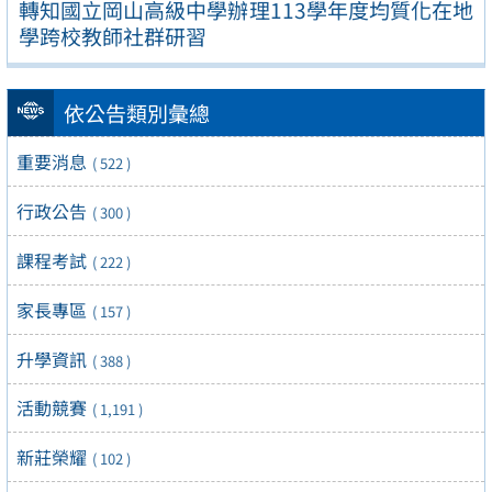
轉知國立岡山高級中學辦理113學年度均質化在地
學跨校教師社群研習
依公告類別彙總
重要消息
( 522 )
行政公告
( 300 )
課程考試
( 222 )
家長專區
( 157 )
升學資訊
( 388 )
活動競賽
( 1,191 )
新莊榮耀
( 102 )