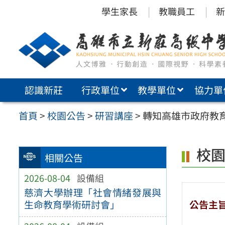
跳
學生家長
教職員工
新
至
主
要
內
認識新莊
行政單位
教學單位
協力單
容
區
首頁
>
校園公告
>
研習講座
>
轉知高雄市政府教育
校
相關公告
2026-08-04
設備組
慈濟大學辦理「社會情緒發展與
公告主
生命教育學術研討會」