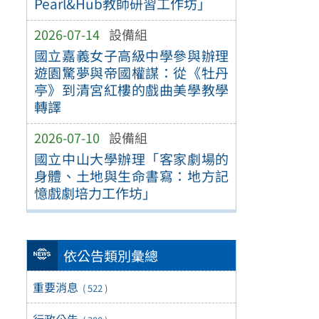
Pearl&Hub教師研習工作坊」
2026-07-14
設備組
國立嘉義女子高級中學參與辦理
遊園驚夢與帝國權謀：從《牡丹
亭》到清宮紅樓的戲曲美學教學
轉譯
2026-07-10
設備組
國立中山大學辦理「客家劇場的
身體、土地與生命書寫：地方記
憶戲劇培力工作坊」
依公告類別彙總
重要消息
( 522 )
行政公告