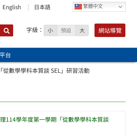
English
日本語
繁體中文
字級：
送出
網站導覽
小
預設
大
搜
尋：
平台
從數學學科本質談 SEL」研習活動
理114學年度第一學期「從數學學科本質談