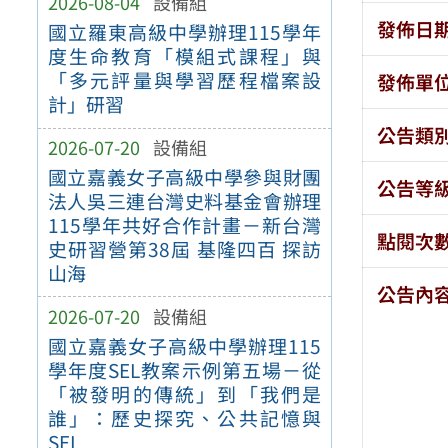
2026-08-04
設備組
發佈日
國立羅東高級中學辦理115學年
度生命教育「模組式課程」與
「多元評量與學習歷程檔案設
發佈單
計」研習
公告類
2026-07-20
設備組
國立嘉義女子高級中學參與財團
公告等
法人吳三連台灣史料基金會辦理
115學年共好合作計畫－新台灣
點閱次
史研習營第38屆 基隆四百 探訪
山海
公告內
2026-07-20
設備組
國立嘉義女子高級中學辦理115
學年度SEL教案示例第五場－從
「被發明的傳統」到「我們是
誰」：歷史探究、公共記憶與
SEL