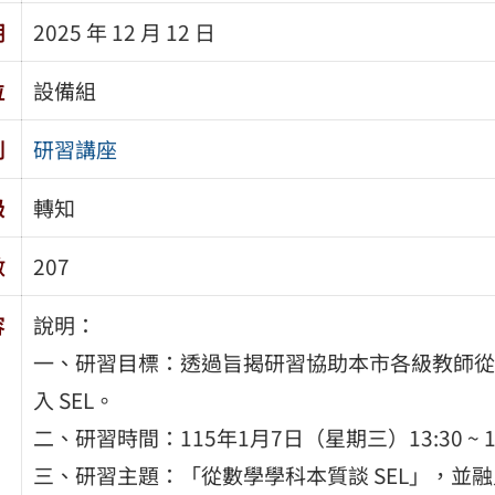
期
2025 年 12 月 12 日
位
設備組
別
研習講座
級
轉知
數
207
容
說明：
一、研習目標：透過旨揭研習協助本市各級教師從
入 SEL。
二、研習時間：115年1月7日（星期三）13:30 ~ 1
三、研習主題：「從數學學科本質談 SEL」，並