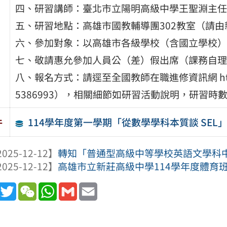
四、研習講師：臺北市立陽明高級中學王聖淵主任
五、研習地點：高雄市國教輔導團302教室（請
六、參加對象：以高雄市各級學校（含國立學校）
七、敬請惠允參加人員公（差）假出席（課務自理
八、報名方式：請逕至全國教師在職進修資訊網 http://w
5386993），相關細節如研習活動說明，研習時
114學年度第一學期「從數學學科本質談 SEL
件
025-12-12】
轉知「普通型高級中等學校英語文學科中心
025-12-12】
高雄市立新莊高級中學114學年度體育
book
Line
Twitter
WeChat
WhatsApp
Gmail
Email