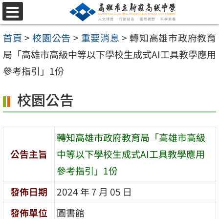
跳
選
至
單
首頁
>
校園公告
>
重要消息
>
轉知高雄市政府教育
主
局「高雄市高級中等以下學校生成式AI工具教學應用
要
參考指引」1份
內
容
校園公告
區
轉知高雄市政府教育局「高雄市高級
公告主旨
中等以下學校生成式AI工具教學應用
參考指引」1份
發佈日期
2024 年 7 月 05 日
發佈單位
圖書館