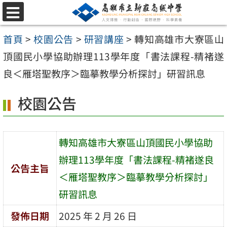
跳
選
至
單
首頁
>
校園公告
>
研習講座
>
轉知高雄市大寮區山
主
頂國民小學協助辦理113學年度「書法課程-精褚遂
要
良＜雁塔聖教序＞臨摹教學分析探討」研習訊息
內
容
校園公告
區
轉知高雄市大寮區山頂國民小學協助
辦理113學年度「書法課程-精褚遂良
公告主旨
＜雁塔聖教序＞臨摹教學分析探討」
研習訊息
發佈日期
2025 年 2 月 26 日