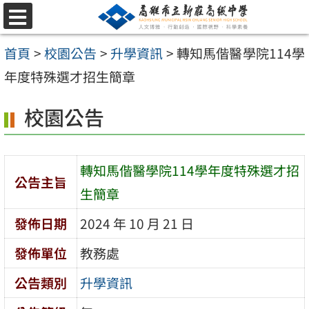
跳
選
至
單
首頁
>
校園公告
>
升學資訊
>
轉知馬偕醫學院114學
主
年度特殊選才招生簡章
要
內
校園公告
容
區
轉知馬偕醫學院114學年度特殊選才招
公告主旨
生簡章
發佈日期
2024 年 10 月 21 日
發佈單位
教務處
公告類別
升學資訊