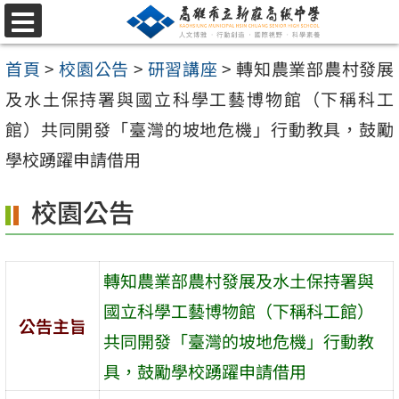
跳
選
至
單
首頁
>
校園公告
>
研習講座
>
轉知農業部農村發展
主
及水土保持署與國立科學工藝博物館（下稱科工
要
館）共同開發「臺灣的坡地危機」行動教具，鼓勵
內
學校踴躍申請借用
容
區
校園公告
轉知農業部農村發展及水土保持署與
國立科學工藝博物館（下稱科工館）
公告主旨
共同開發「臺灣的坡地危機」行動教
具，鼓勵學校踴躍申請借用