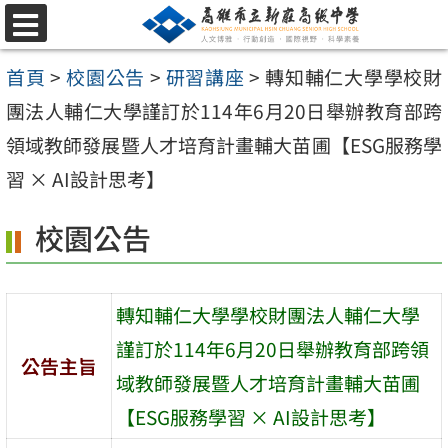
跳
選
至
單
首頁
>
校園公告
>
研習講座
>
轉知輔仁大學學校財
主
團法人輔仁大學謹訂於114年6月20日舉辦教育部跨
要
領域教師發展暨人才培育計畫輔大苗圃【ESG服務學
內
習 × AI設計思考】
容
區
校園公告
轉知輔仁大學學校財團法人輔仁大學
謹訂於114年6月20日舉辦教育部跨領
公告主旨
域教師發展暨人才培育計畫輔大苗圃
【ESG服務學習 × AI設計思考】