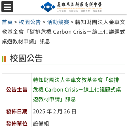
跳
選
至
單
首頁
>
校園公告
>
活動競賽
>
轉知財團法人金車文
主
教基金會「碳排危機 Carbon Crisis－線上化議題式
要
桌遊教材申請」訊息
內
容
校園公告
區
轉知財團法人金車文教基金會「碳排
公告主旨
危機 Carbon Crisis－線上化議題式桌
遊教材申請」訊息
發佈日期
2025 年 2 月 26 日
發佈單位
設備組