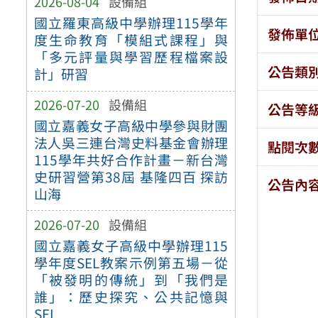
2026-08-04
設備組
國立羅東高級中學辦理115學年
發佈單
度生命教育「模組式課程」與
「多元評量與學習歷程檔案設
公告類
計」研習
2026-07-20
設備組
公告等
國立嘉義女子高級中學參與財團
法人吳三連台灣史料基金會辦理
點閱次
115學年共好合作計畫－新台灣
史研習營第38屆 基隆四百 探訪
公告內
山海
2026-07-20
設備組
國立嘉義女子高級中學辦理115
學年度SEL教案示例第五場－從
「被發明的傳統」到「我們是
誰」：歷史探究、公共記憶與
SEL