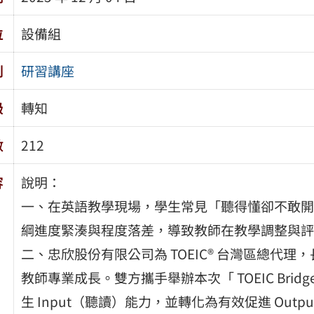
位
設備組
別
研習講座
級
轉知
數
212
容
說明：
一、在英語教學現場，學生常見「聽得懂卻不敢開
綱進度緊湊與程度落差，導致教師在教學調整與評
二、忠欣股份有限公司為 TOEIC® 台灣區總代
教師專業成長。雙方攜手舉辦本次「 TOEIC Bri
生 Input（聽讀）能力，並轉化為有效促進 Out