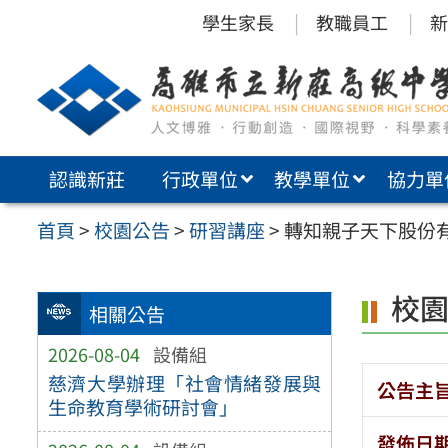
跳
學生家長
教職員工
新
至
主
要
內
認識新莊
行政單位
教學單位
協力單
容
區
首頁
>
校園公告
>
研習講座
>
轉知親子天下股份有限
校
相關公告
2026-08-04
設備組
慈濟大學辦理「社會情緒發展與
公告主
生命教育學術研討會」
發佈日