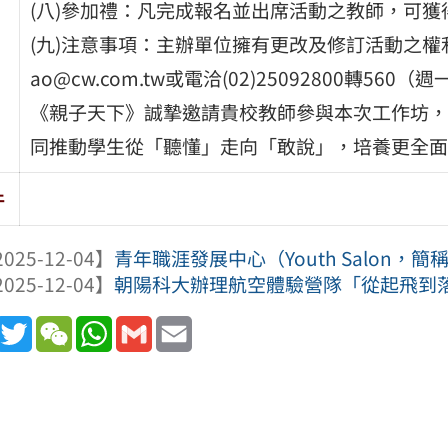
(八)參加禮：凡完成報名並出席活動之教師，可
(九)注意事項：主辦單位擁有更改及修訂活動之權利
ao@cw.com.tw或電洽(02)25092800轉560（週一
《親子天下》誠摯邀請貴校教師參與本次工作坊，
同推動學生從「聽懂」走向「敢說」，培養更全面
件
025-12-04】
青年職涯發展中心（Youth Salon，簡稱
025-12-04】
朝陽科大辦理航空體驗營隊「從起飛到落地
book
Line
Twitter
WeChat
WhatsApp
Gmail
Email