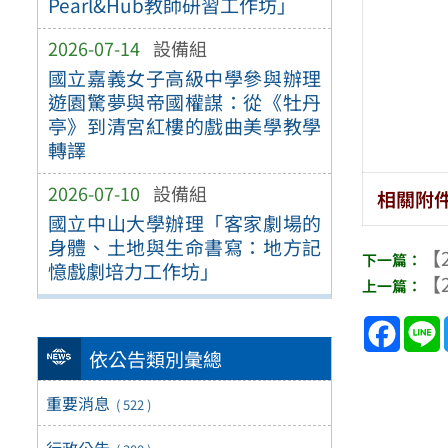
Pearl&Hub教師研習工作坊」
2026-07-14
設備組
國立嘉義女子高級中學參與辦理
遊園驚夢與帝國權謀：從《牡丹
亭》到清宮紅樓的戲曲美學教學
轉譯
2026-07-10
設備組
相關附
國立中山大學辦理「客家劇場的
身體、土地與生命書寫：地方記
【2
憶戲劇培力工作坊」
【2
Face
依公告類別彙總
重要消息
( 522 )
行政公告