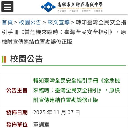
跳
選
至
單
首頁
>
校園公告
>
來文宣導
>
轉知臺灣全民安全指
主
引手冊《當危機來臨時：臺灣全民安全指引》，原
要
檢附宣傳連結位置勘誤修正版
內
容
校園公告
區
轉知臺灣全民安全指引手冊《當危機
公告主旨
來臨時：臺灣全民安全指引》，原檢
附宣傳連結位置勘誤修正版
發佈日期
2025 年 11 月 07 日
發佈單位
軍訓室