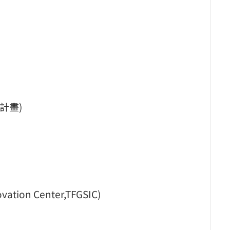
計畫)
on Center,TFGSIC)