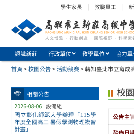
跳
學生家長
教職員工
新
至
主
要
內
認識新莊
行政單位
教學單位
協力單
容
區
首頁
>
校園公告
>
活動競賽
>
轉知臺北市立育成
校
相關公告
2026-08-06
設備組
國立彰化師範大學辦理「115學
公告主
年度全國高三 暑假學測物理複習
計畫」
發佈日