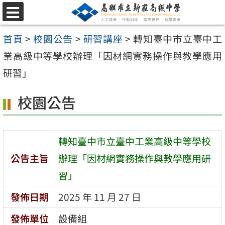
跳
選
至
單
首頁
>
校園公告
>
研習講座
>
轉知臺中市立臺中工
主
業高級中等學校辦理「因材網實務操作與教學應用
要
研習」
內
容
校園公告
區
轉知臺中市立臺中工業高級中等學校
公告主旨
辦理「因材網實務操作與教學應用研
習」
發佈日期
2025 年 11 月 27 日
發佈單位
設備組