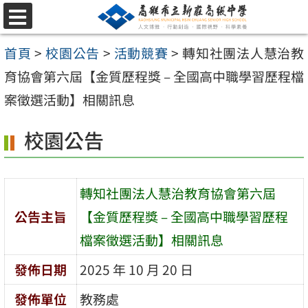
跳
選
至
單
首頁
>
校園公告
>
活動競賽
>
轉知社團法人慧治教
主
育協會第六屆【金質歷程獎 – 全國高中職學習歷程檔
要
案徵選活動】相關訊息
內
容
校園公告
區
轉知社團法人慧治教育協會第六屆
公告主旨
【金質歷程獎 – 全國高中職學習歷程
檔案徵選活動】相關訊息
發佈日期
2025 年 10 月 20 日
發佈單位
教務處