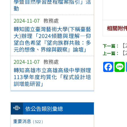
學暨自然學習歷程檔案指引」活
動
2024-11-07
教務處
相關附
轉知國立臺灣藝術大學(下稱臺藝
大)辦理「2024傾聽與理解—仰
望白色希望『望向族群共融：多
【2
元的想像、界線與觀察』論壇」
【2
2024-11-07
教務處
Face
轉知高雄市立高雄高級中學辦理
113學年度均質化「程式設計培
訓增能研習」
依公告類別彙總
重要消息
( 522 )