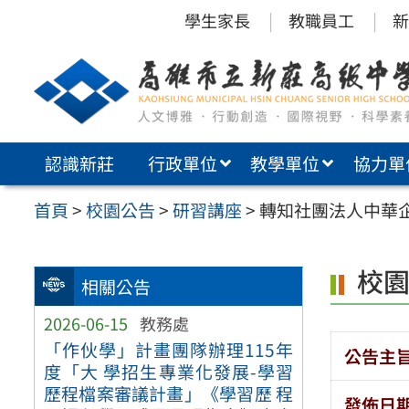
跳
學生家長
教職員工
新
至
主
要
內
認識新莊
行政單位
教學單位
協力單
容
區
首頁
>
校園公告
>
研習講座
>
轉知社團法人中華企
校
相關公告
2026-06-15
教務處
「作伙學」計畫團隊辦理115年
公告主
度「大 學招生專業化發展-學習
歷程檔案審議計畫」《學習歷 程
發佈日