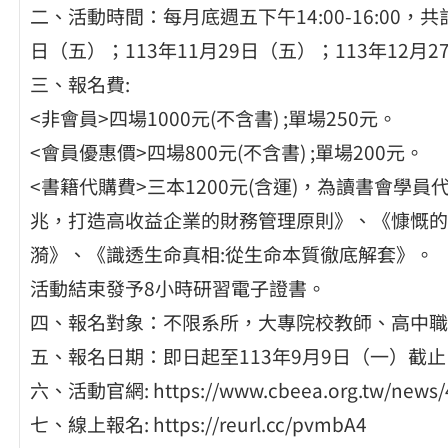
二、活動時間：每月底週五下午14:00-16:00，共
日（五）；113年11月29日（五）；113年12月
三、報名費:
<非會員>四場1000元(不含書) ;單場25
<會員優惠價>四場800元(不含書) ;單場200
<書籍代購費>三本1200元(含運)，為讀書會學
兆，打造高收益企業的財務管理原則》、《慷慨的
漪》、《識透生命真相:從生命本質徹底解套》。
活動結束發予8小時研習電子證書。
四、報名對象：不限系所，大專院校教師、高中職
五、報名日期：即日起至113年9月9日（一）截止
六、活動官網: https://www.cbeea.org.tw/news/
七、線上報名: https://reurl.cc/pvmbA4