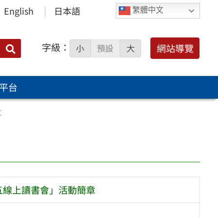
English
日本語
繁體中文
字級：
送出
網站導覽
小
預設
大
搜
尋：
平台
章
五線上讀書會」活動簡章