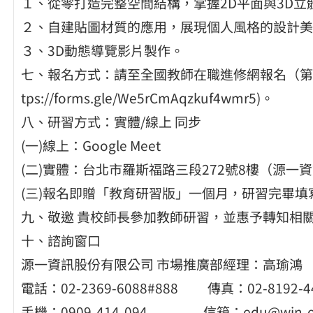
１、從零打造完整空間結構，掌握2D平面與3D立
２、自建貼圖材質的應用，展現個人風格的設計美
３、3D動態導覽影片製作。
七、報名方式：請至全國教師在職進修網報名（第二梯
tps://forms.gle/We5rCmAqzkuf4wmr5)。
八、研習方式：實體/線上 同步
(一)線上：Google Meet
(二)實體：台北市羅斯福路三段272號8樓（源一
(三)報名即贈「教育研習版」一個月，研習完畢
九、敬邀 貴校師長參加教師研習，並惠予轉知相
十、諮詢窗口
源一資訊股份有限公司 市場推廣部經理：高瑜鴻
電話：02-2369-6088#888 傳真：02-8192-4
手機：0909-414-094 信箱：edu@win-e.