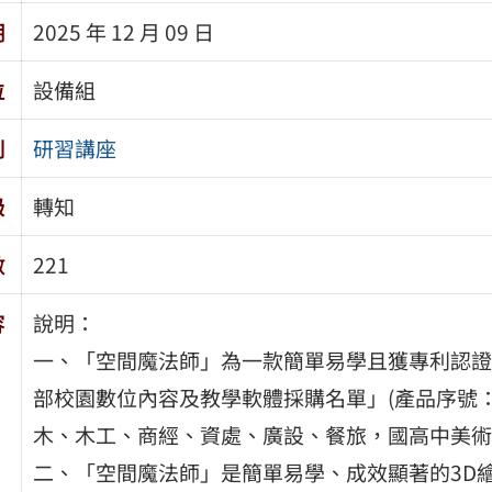
期
2025 年 12 月 09 日
位
設備組
別
研習講座
級
轉知
數
221
容
說明：
一、「空間魔法師」為一款簡單易學且獲專利認證
部校園數位內容及教學軟體採購名單」(產品序號：1
木、木工、商經、資處、廣設、餐旅，國高中美術
二、「空間魔法師」是簡單易學、成效顯著的3D