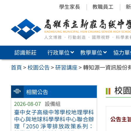
跳
學生家長
教職員工
新
至
主
要
內
認識新莊
行政單位
教學單位
協力單
容
區
首頁
>
校園公告
>
研習講座
>
轉知源一資訊股份
校
相關公告
2026-08-07
設備組
臺中女子高級中等學校地理學科
公告主
中心與地球科學學科中心聯合辦
理「2050 淨零排放政策系列：