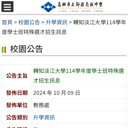
跳
選
至
單
首頁
>
校園公告
>
升學資訊
>
轉知淡江大學114學年
主
度學士班特殊選才招生訊息
要
內
校園公告
容
區
轉知淡江大學114學年度學士班特殊選
公告主旨
才招生訊息
發佈日期
2024 年 10 月 09 日
發佈單位
教務處
公告類別
升學資訊