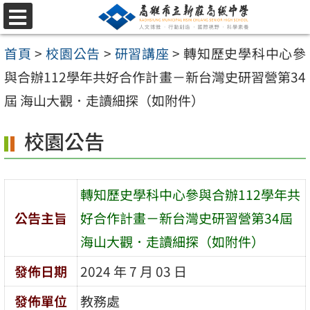
跳
選
至
單
首頁
>
校園公告
>
研習講座
>
轉知歷史學科中心參
主
與合辦112學年共好合作計畫－新台灣史研習營第34
要
屆 海山大觀．走讀細探（如附件）
內
容
校園公告
區
轉知歷史學科中心參與合辦112學年共
公告主旨
好合作計畫－新台灣史研習營第34屆
海山大觀．走讀細探（如附件）
發佈日期
2024 年 7 月 03 日
發佈單位
教務處