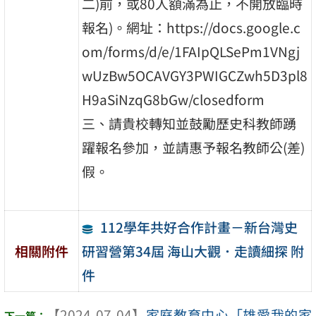
二)前，或80人額滿為止，不開放臨時
報名)。網址：https://docs.google.c
om/forms/d/e/1FAIpQLSePm1VNgj
wUzBw5OCAVGY3PWIGCZwh5D3pl8
H9aSiNzqG8bGw/closedform
三、請貴校轉知並鼓勵歷史科教師踴
躍報名參加，並請惠予報名教師公(差)
假。
112學年共好合作計畫－新台灣史
研習營第34屆 海山大觀．走讀細探 附
相關附件
件
【2024-07-04】
家庭教育中心「雄愛我的家