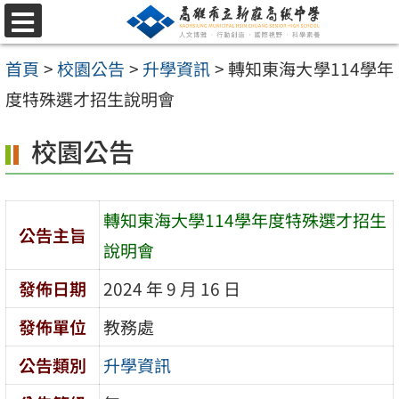
跳
選
至
單
首頁
>
校園公告
>
升學資訊
>
轉知東海大學114學年
主
度特殊選才招生說明會
要
內
校園公告
容
區
轉知東海大學114學年度特殊選才招生
公告主旨
說明會
發佈日期
2024 年 9 月 16 日
發佈單位
教務處
公告類別
升學資訊