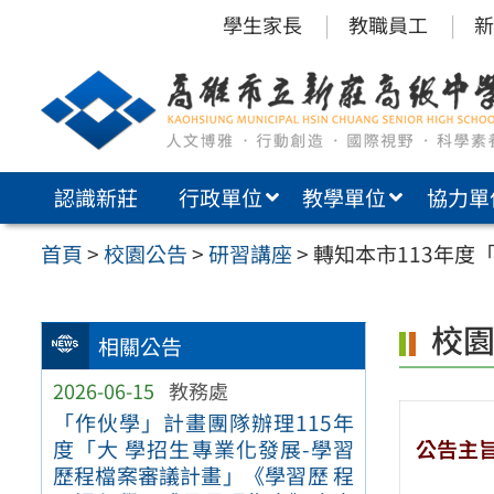
跳
學生家長
教職員工
新
至
主
要
內
認識新莊
行政單位
教學單位
協力單
容
區
首頁
>
校園公告
>
研習講座
>
轉知本市113年
校
相關公告
2026-06-15
教務處
「作伙學」計畫團隊辦理115年
公告主
度「大 學招生專業化發展-學習
歷程檔案審議計畫」《學習歷 程