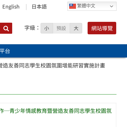
English
日本語
繁體中文
字級：
送出
網站導覽
小
預設
大
搜
尋：
平台
暨營造友善同志學生校園氛圍增能研習實施計畫
工作─青少年情感教育暨營造友善同志學生校園氛