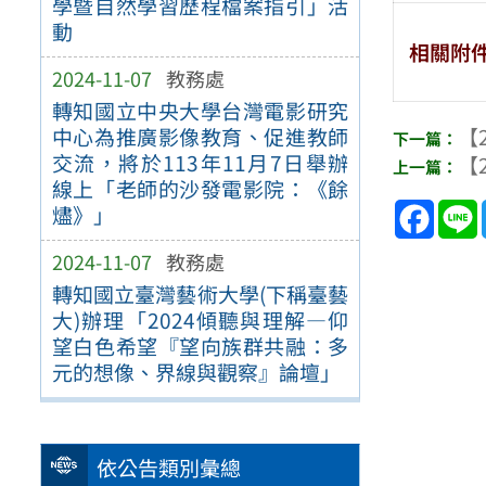
學暨自然學習歷程檔案指引」活
動
相關附
2024-11-07
教務處
轉知國立中央大學台灣電影研究
中心為推廣影像教育、促進教師
【2
交流，將於113年11月7日舉辦
【2
線上「老師的沙發電影院：《餘
Face
燼》」
2024-11-07
教務處
轉知國立臺灣藝術大學(下稱臺藝
大)辦理「2024傾聽與理解—仰
望白色希望『望向族群共融：多
元的想像、界線與觀察』論壇」
依公告類別彙總