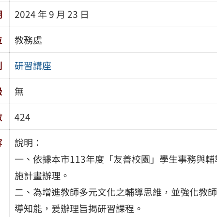
期
2024 年 9 月 23 日
位
教務處
別
研習講座
級
無
數
424
容
說明：
一、依據本市113年度「友善校園」學生事務與輔
施計畫辦理。
二、為增進教師多元文化之輔導思維，並強化教師
導知能，爰辦理旨揭研習課程。