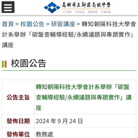
跳
選
至
單
首頁
>
校園公告
>
研習講座
>
轉知朝陽科技大學會
主
計系舉辦「碳盤查輔導經驗/永續議題與專題實作」
要
講座
內
容
校園公告
區
轉知朝陽科技大學會計系舉辦「碳盤
公告主旨
查輔導經驗/永續議題與專題實作」講
座
發佈日期
2024 年 9 月 24 日
發佈單位
教務處