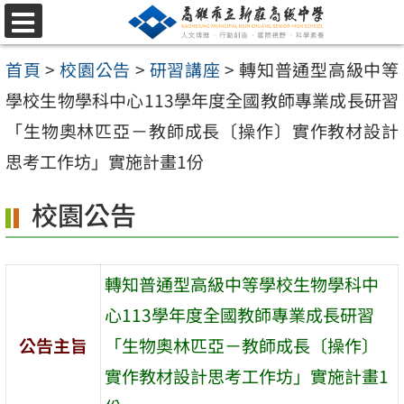
跳
選
至
單
首頁
>
校園公告
>
研習講座
>
轉知普通型高級中等
主
學校生物學科中心113學年度全國教師專業成長研習
要
「生物奧林匹亞－教師成長〔操作〕實作教材設計
內
思考工作坊」實施計畫1份
容
區
校園公告
轉知普通型高級中等學校生物學科中
心113學年度全國教師專業成長研習
公告主旨
「生物奧林匹亞－教師成長〔操作〕
實作教材設計思考工作坊」實施計畫1