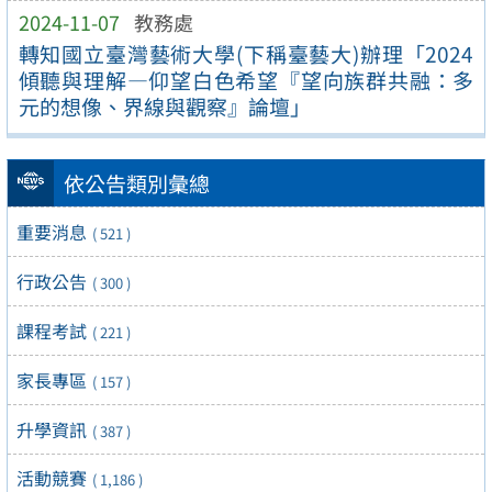
2024-11-07
教務處
轉知國立臺灣藝術大學(下稱臺藝大)辦理「2024
傾聽與理解—仰望白色希望『望向族群共融：多
元的想像、界線與觀察』論壇」
依公告類別彙總
重要消息
( 521 )
行政公告
( 300 )
課程考試
( 221 )
家長專區
( 157 )
升學資訊
( 387 )
活動競賽
( 1,186 )