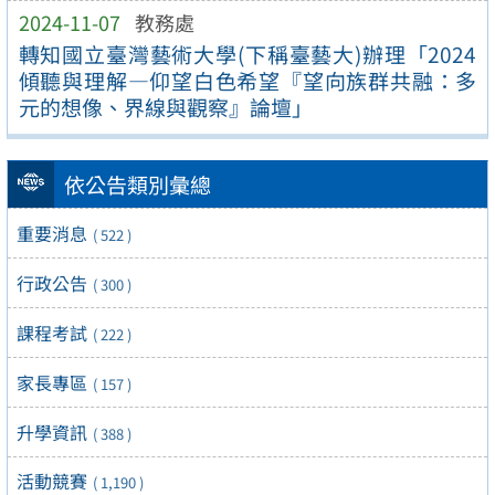
2024-11-07
教務處
轉知國立臺灣藝術大學(下稱臺藝大)辦理「2024
傾聽與理解—仰望白色希望『望向族群共融：多
元的想像、界線與觀察』論壇」
依公告類別彙總
重要消息
( 522 )
行政公告
( 300 )
課程考試
( 222 )
家長專區
( 157 )
升學資訊
( 388 )
活動競賽
( 1,190 )