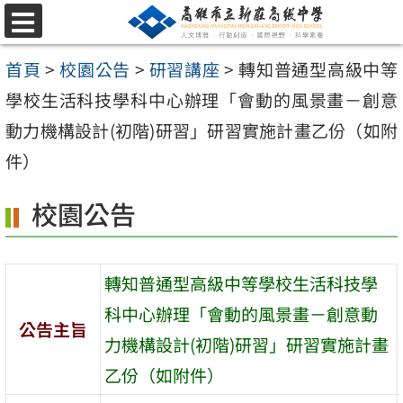
跳
選
至
單
首頁
>
校園公告
>
研習講座
>
轉知普通型高級中等
主
學校生活科技學科中心辦理「會動的風景畫－創意
要
動力機構設計(初階)研習」研習實施計畫乙份（如附
內
件）
容
區
校園公告
轉知普通型高級中等學校生活科技學
科中心辦理「會動的風景畫－創意動
公告主旨
力機構設計(初階)研習」研習實施計畫
乙份（如附件）