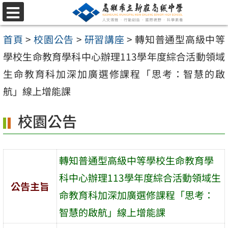
跳
選
至
單
首頁
>
校園公告
>
研習講座
>
轉知普通型高級中等
主
學校生命教育學科中心辦理113學年度綜合活動領域
要
生命教育科加深加廣選修課程「思考：智慧的啟
內
航」線上增能課
容
區
校園公告
轉知普通型高級中等學校生命教育學
科中心辦理113學年度綜合活動領域生
公告主旨
命教育科加深加廣選修課程「思考：
智慧的啟航」線上增能課