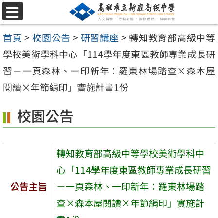
跳
選
至
單
首頁
>
校園公告
>
研習講座
>
轉知教育部高級中等
主
學校美術學科中心「114學年度東區教師專業成長研
要
習－一頁森林、一印新年：羅東林場踏查×森本屋
內
閱讀×年節絹印」實施計畫1份
容
區
校園公告
轉知教育部高級中等學校美術學科中
心「114學年度東區教師專業成長研習
公告主旨
－一頁森林、一印新年：羅東林場踏
查×森本屋閱讀×年節絹印」實施計