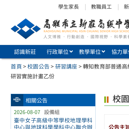
跳
學生家長
教職員工
新
至
主
要
內
認識新莊
行政單位
教學單位
協力單
容
區
首頁
>
校園公告
>
研習講座
>
轉知教育部普通高
研習實施計畫乙份
校
相關公告
2026-08-07
設備組
臺中女子高級中等學校地理學科
公告主
中心與地球科學學科中心聯合辦