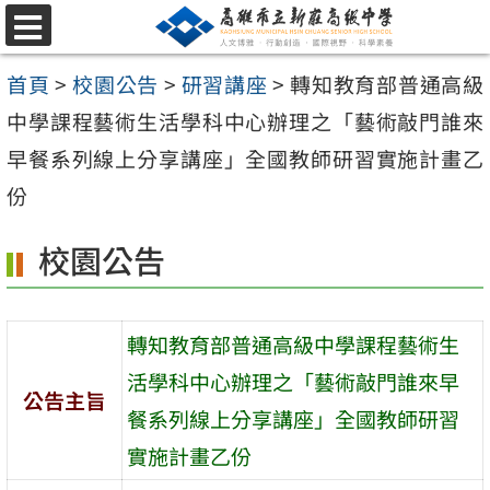
跳
選
至
單
首頁
>
校園公告
>
研習講座
>
轉知教育部普通高級
主
中學課程藝術生活學科中心辦理之「藝術敲門誰來
要
早餐系列線上分享講座」全國教師研習實施計畫乙
內
份
容
區
校園公告
轉知教育部普通高級中學課程藝術生
活學科中心辦理之「藝術敲門誰來早
公告主旨
餐系列線上分享講座」全國教師研習
實施計畫乙份