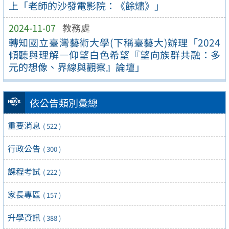
上「老師的沙發電影院：《餘燼》」
2024-11-07
教務處
轉知國立臺灣藝術大學(下稱臺藝大)辦理「2024
傾聽與理解—仰望白色希望『望向族群共融：多
元的想像、界線與觀察』論壇」
依公告類別彙總
重要消息
( 522 )
行政公告
( 300 )
課程考試
( 222 )
家長專區
( 157 )
升學資訊
( 388 )