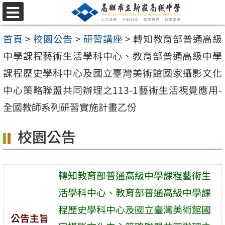
跳
選
至
單
首頁
>
校園公告
>
研習講座
>
轉知教育部普通高級
主
中學課程藝術生活學科中心、教育部普通高級中學
要
課程歷史學科中心及國立臺灣美術館國家攝影文化
內
中心策略聯盟共同辦理之113-1藝術生活視覺應用-
容
全國教師系列研習實施計畫乙份
區
校園公告
轉知教育部普通高級中學課程藝術生
活學科中心、教育部普通高級中學課
程歷史學科中心及國立臺灣美術館國
公告主旨